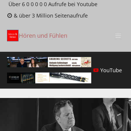
Zum
Über 6 0 0 0 0 0 Aufrufe bei Youtube
Inhalt
& über 3 Million Seitenaufrufe
springen
Hören und Fühlen
YouTube