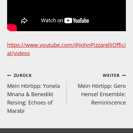
https://www.youtube.com/@JohnPizzarelliOffici
al/videos
Beitragsnavigation
ZURÜCK
WEITER
Mein Hörtipp: Yonela
Mein Hörtipp: Gero
Mnana & Benedikt
Hensel Ensemble:
Reising: Echoes of
Reminiscence
Marabi