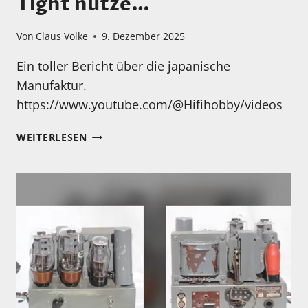
Tight nutze…
Von
Claus Volke
9. Dezember 2025
Ein toller Bericht über die japanische
Manufaktur.
https://www.youtube.com/@Hifihobby/videos
NICHT
WEITERLESEN
NUR,
WEIL
ICH
SELBST
AIR
TIGHT
NUTZE…