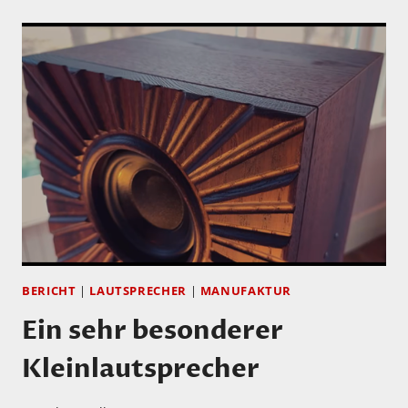
STIL
UND
IRGENDWIE
AUCH
MUSIK…
BERICHT
|
LAUTSPRECHER
|
MANUFAKTUR
Ein sehr besonderer
Kleinlautsprecher