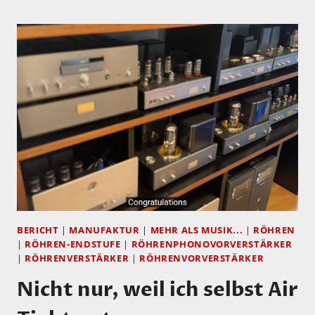
ÜBER
OCTAVE
BERICHT
|
MANUFAKTUR
|
MEHR ALS MUSIK...
|
RÖHREN
|
RÖHREN-ENDSTUFE
|
RÖHRENPHONOVORVERSTÄRKER
|
RÖHRENVERSTÄRKER
|
RÖHRENVORVERSTÄRKER
Nicht nur, weil ich selbst Air