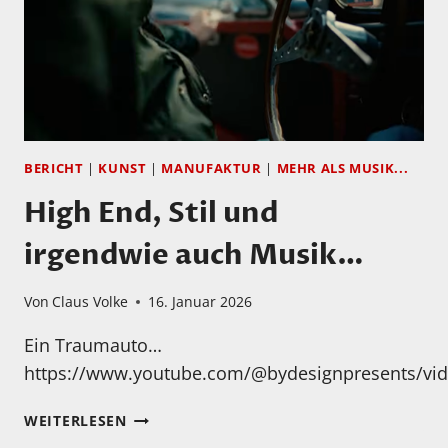
BERICHT
|
KUNST
|
MANUFAKTUR
|
MEHR ALS MUSIK...
High End, Stil und
irgendwie auch Musik…
Von
Claus Volke
16. Januar 2026
Ein Traumauto…
https://www.youtube.com/@bydesignpresents/vi
HIGH
WEITERLESEN
END,