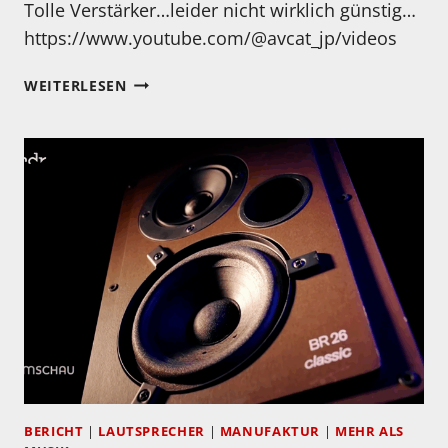
Tolle Verstärker…leider nicht wirklich günstig…
https://www.youtube.com/@avcat_jp/videos
EIN
WEITERLESEN
BESUCH
BEI
BOULDER
BERICHT
|
LAUTSPRECHER
|
MANUFAKTUR
|
MEHR ALS