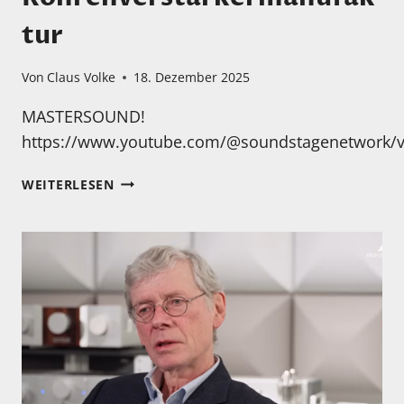
tur
Von
Claus Volke
18. Dezember 2025
MASTERSOUND!
https://www.youtube.com/@soundstagenetwork/v
EIN
WEITERLESEN
TOLLER
BERICHT
ÜBER
DIE
GROSSARTIGE I
TALIENISCHE R
ÖHRENVERSTÄRKERMANUFAKTUR