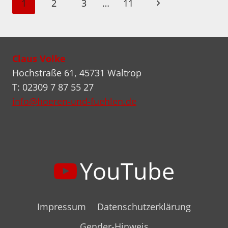
Seitennavigation
Nächste
1
2
3
…
11
Seite
Claus Volke
Hochstraße 61, 45731 Waltrop
T: 02309 7 87 55 27
info@hoeren-und-fuehlen.de
YouTube
Impressum
Datenschutzerklärung
Gender-Hinweis