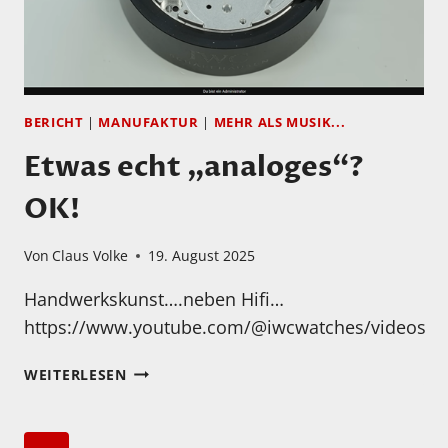
BERICHT
|
MANUFAKTUR
|
MEHR ALS MUSIK...
Etwas echt „analoges“?
OK!
Von
Claus Volke
19. August 2025
Handwerkskunst….neben Hifi…
https://www.youtube.com/@iwcwatches/videos
ETWAS
WEITERLESEN
ECHT
„ANALOGES“?
OK!