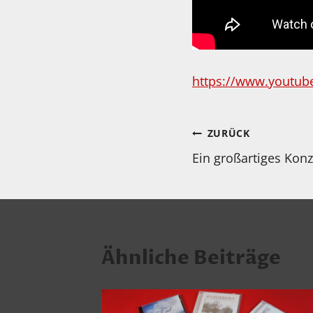
https://www.youtub
Beitragsnav
ZURÜCK
Ein großartiges Konz
Ähnliche Beiträge