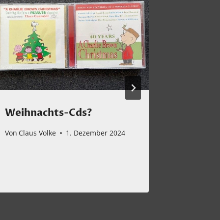
Weihnachts-Cds?
Zum 2.
Beson
Von
Claus Volke
1. Dezember 2024
Von
Claus 