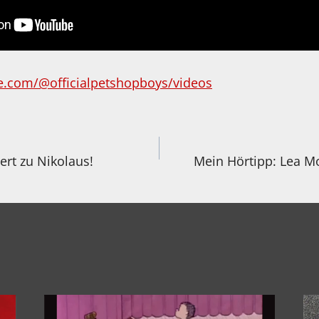
e.com/@officialpetshopboys/videos
igation
ert zu Nikolaus!
Mein Hörtipp: Lea Mo