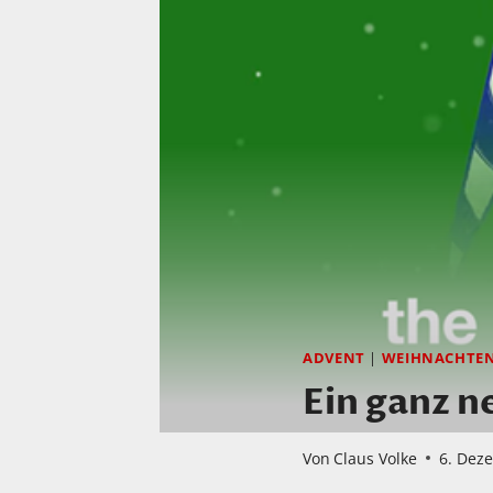
ADVENT
|
WEIHNACHTE
Ein ganz 
Von
Claus Volke
6. Dez