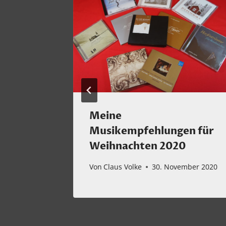
n!
Meine
Musikempfehlungen für
mber 2024
Weihnachten 2020
Von
Claus Volke
30. November 2020