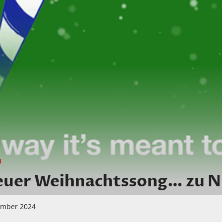
N
neuer Weihnachtssong… zu N
ember 2024