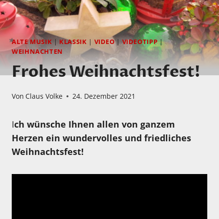
ALTE MUSIK
|
KLASSIK
|
VIDEO
|
VIDEOTIPP
|
WEIHNACHTEN
Frohes Weihnachtsfest!
Von
Claus Volke
24. Dezember 2021
I
ch wünsche Ihnen allen von ganzem
Herzen ein wundervolles und friedliches
Weihnachtsfest!