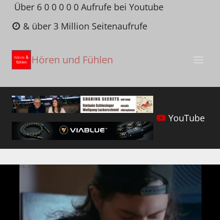
Zum
Über 6 0 0 0 0 0 Aufrufe bei Youtube
Inhalt
& über 3 Million Seitenaufrufe
springen
Hören und Fühlen
YouTube