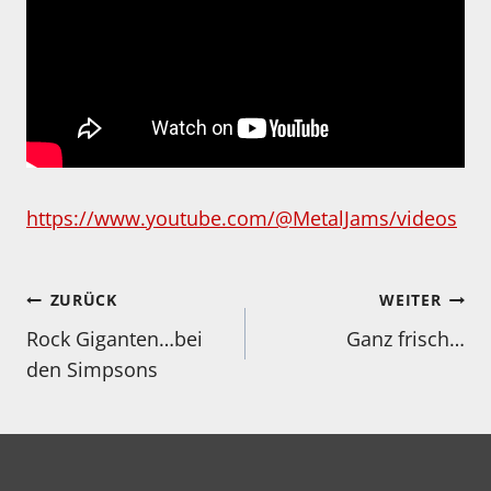
https://www.youtube.com/@MetalJams/videos
Beitragsnavigation
ZURÜCK
WEITER
Rock Giganten…bei
Ganz frisch…
den Simpsons