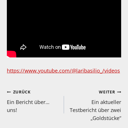
https://www.youtube.com/@laribasilio_/videos
Beitragsnavigation
ZURÜCK
WEITER
Ein Bericht über…
Ein aktueller
uns!
Testbericht über zwei
„Goldstücke“