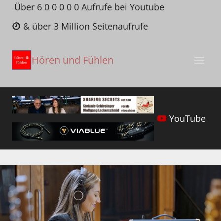
Zum
Über 6 0 0 0 0 0 Aufrufe bei Youtube
Inhalt
& über 3 Million Seitenaufrufe
springen
Hören und Fühlen
YouTube