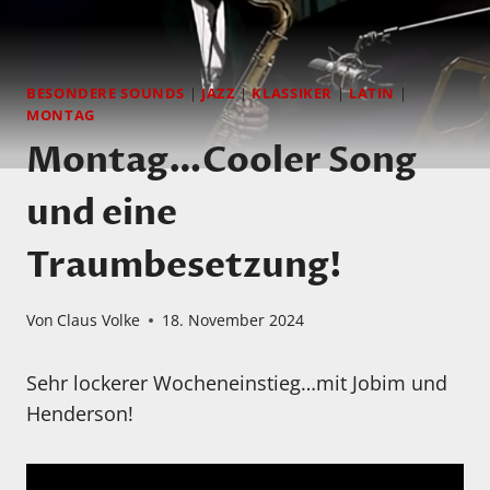
BESONDERE SOUNDS
|
JAZZ
|
KLASSIKER
|
LATIN
|
MONTAG
Montag…Cooler Song
und eine
Traumbesetzung!
Von
Claus Volke
18. November 2024
Sehr lockerer Wocheneinstieg…mit Jobim und
Henderson!