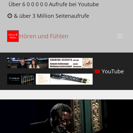
Zum
Über 6 0 0 0 0 0 Aufrufe bei Youtube
Inhalt
& über 3 Million Seitenaufrufe
springen
Hören und Fühlen
YouTube