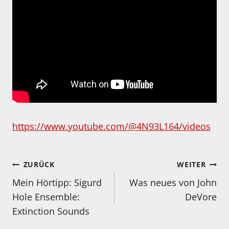
https://www.youtube.com/@4N93L164/videos
Beitragsnavigation
ZURÜCK
WEITER
Mein Hörtipp: Sigurd
Was neues von John
Hole Ensemble:
DeVore
Extinction Sounds