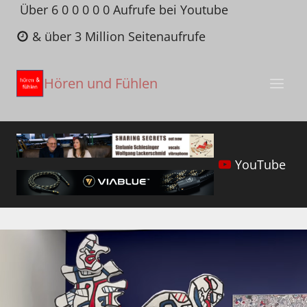
Zum
Über 6 0 0 0 0 0 Aufrufe bei Youtube
Inhalt
& über 3 Million Seitenaufrufe
springen
Hören und Fühlen
YouTube