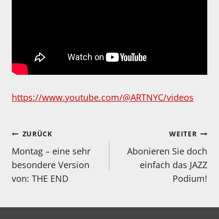
https://www.youtube.com/@ARTNYC/videos
Beitragsnavigation
ZURÜCK
WEITER
Montag – eine sehr
Abonieren Sie doch
besondere Version
einfach das JAZZ
von: THE END
Podium!