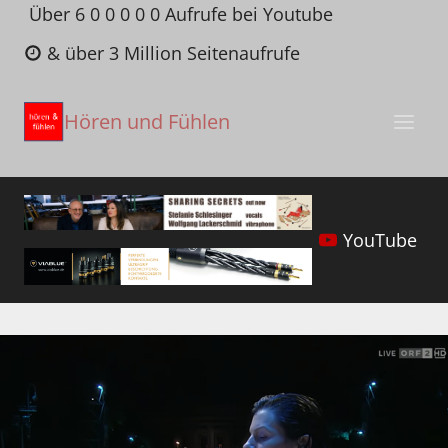
Zum
Über 6 0 0 0 0 0 Aufrufe bei Youtube
Inhalt
& über 3 Million Seitenaufrufe
springen
Hören und Fühlen
YouTube