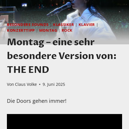
BESONDERE SOUNDS
|
KLASSIKER
|
KLAVIER
|
KONZERTTIPP
|
MONTAG
|
ROCK
Montag – eine sehr
besondere Version von:
THE END
Von
Claus Volke
9. Juni 2025
Die Doors gehen immer!