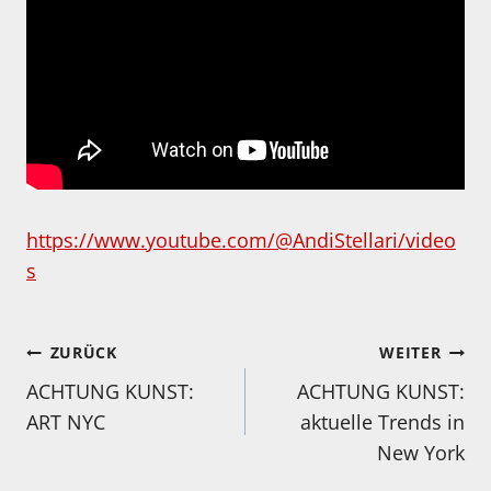
https://www.youtube.com/@AndiStellari/video
s
Beitragsnavigation
ZURÜCK
WEITER
ACHTUNG KUNST:
ACHTUNG KUNST:
ART NYC
aktuelle Trends in
New York