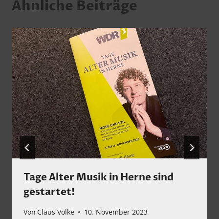
Ähnliche Beiträge
Tage Alter Musik in Herne sind
gestartet!
Von
Claus Volke
10. November 2023