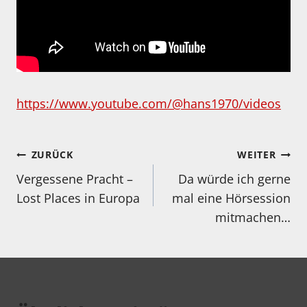
https://www.youtube.com/@hans1970/videos
Beitragsnavigation
ZURÜCK
WEITER
Vergessene Pracht –
Da würde ich gerne
Lost Places in Europa
mal eine Hörsession
mitmachen…