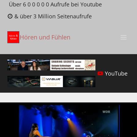
Zum
Über 6 0 0 0 0 0 Aufrufe bei Youtube
Inhalt
& über 3 Million Seitenaufrufe
springen
Hören und Fühlen
YouTube