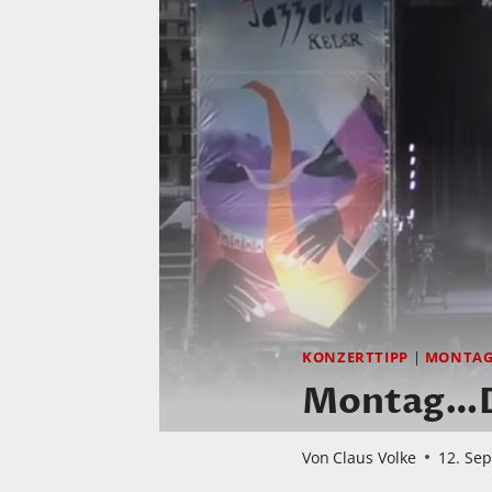
KONZERTTIPP
|
MONTA
Montag…Di
Von
Claus Volke
12. Se