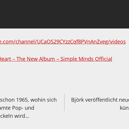
be.com/channel/UCaOS29CYzzCqf8PVnAnZveg/videos
Heart – The New Album – Simple Minds Official
igation
 schon 1965, wohin sich
Björk veröffentlicht ne
samte Pop- und
kün
ickeln wird…