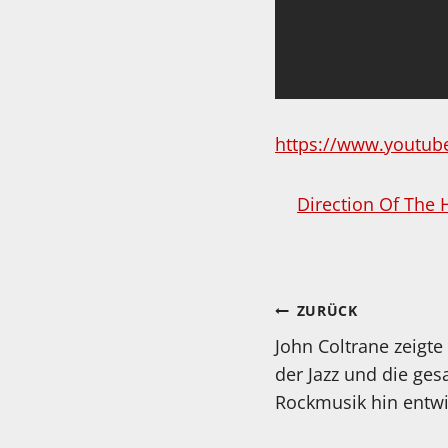
https://www.youtu
Direction Of The 
Beitragsnav
ZURÜCK
John Coltrane zeigte
der Jazz und die ge
Rockmusik hin entw