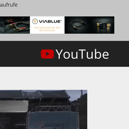
naufrufe
YouTube