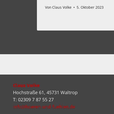
Von
Claus Volke
5. Oktober 2023
ber 2023
Claus Volke
Hochstraße 61, 45731 Waltrop
T: 02309 7 87 55 27
info@hoeren-und-fuehlen.de