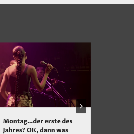
Montag…der erste des
Nach d
Jahres? OK, dann was
nun end