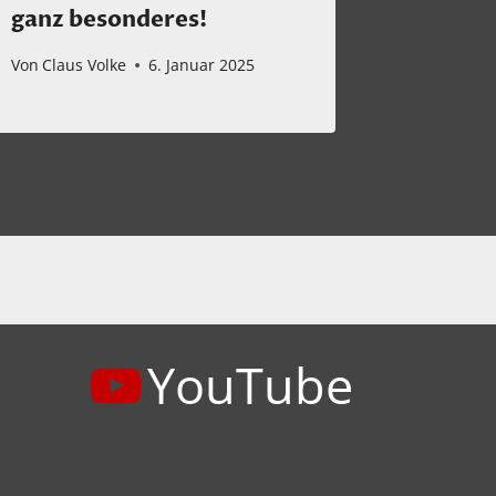
ganz besonderes!
Batila
Von
Claus Volke
6. Januar 2025
Von
Claus 
YouTube