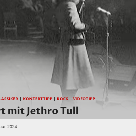
LASSIKER
|
KONZERTTIPP
|
ROCK
|
VIDEOTIPP
t mit Jethro Tull
ruar 2024