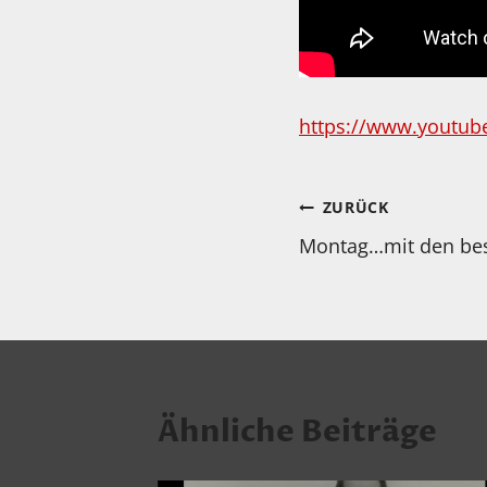
https://www.youtu
Beitragsnav
ZURÜCK
Montag…mit den best
Ähnliche Beiträge