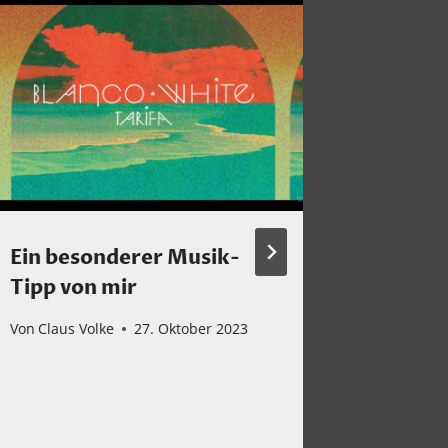
Ein besonderer Musik-
Ein Ge
Tipp von mir
Von
Claus 
Von
Claus Volke
27. Oktober 2023