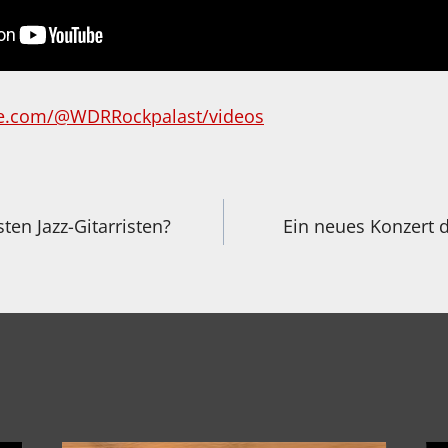
be.com/@WDRRockpalast/videos
igation
en Jazz-Gitarristen?
Ein neues Konzert d