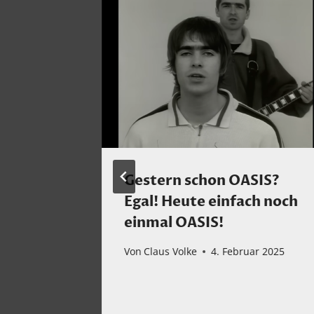
 dem
Gestern schon OASIS?
erttour
Egal! Heute einfach noch
 Single
einmal OASIS!
 The
Von
Claus Volke
4. Februar 2025
he