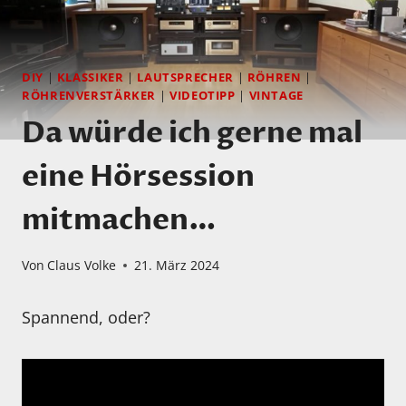
DIY
|
KLASSIKER
|
LAUTSPRECHER
|
RÖHREN
|
RÖHRENVERSTÄRKER
|
VIDEOTIPP
|
VINTAGE
Da würde ich gerne mal
eine Hörsession
mitmachen…
Von
Claus Volke
21. März 2024
Spannend, oder?