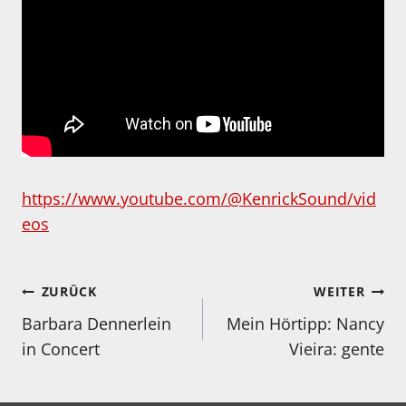
https://www.youtube.com/@KenrickSound/vid
eos
Beitragsnavigation
ZURÜCK
WEITER
Barbara Dennerlein
Mein Hörtipp: Nancy
in Concert
Vieira: gente