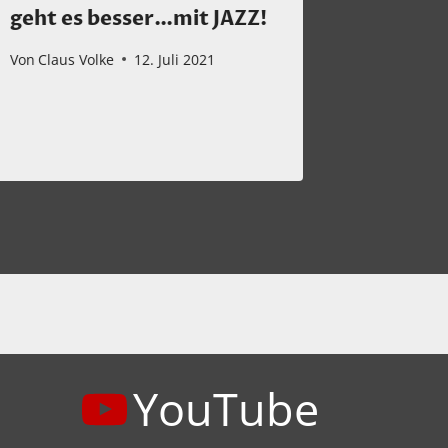
geht es besser…mit JAZZ!
oder „
Von
Claus Volke
12. Juli 2021
Von
Claus 
YouTube