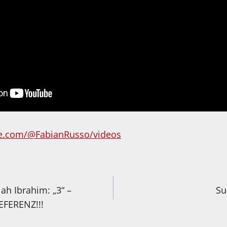
e.com/@FabianRusso/videos
igation
ah Ibrahim: „3“ –
Su
FERENZ!!!