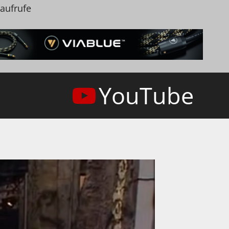
naufrufe
YouTube