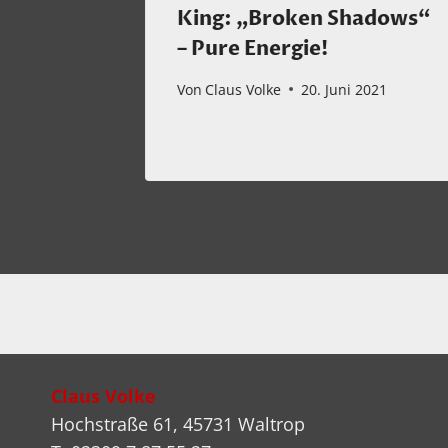
ss
King: „Broken Shadows“
– Pure Energie!
er 2022
Von
Claus Volke
20. Juni 2021
Claus Volke
Hochstraße 61, 45731 Waltrop