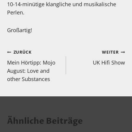
10-14-minütige klangliche und musikalische
Perlen.
Großartig!
Beitragsnavigation
ZURÜCK
WEITER
Mein Hörtipp: Mojo
UK Hifi Show
August: Love and
other Substances
Ähnliche Beiträge