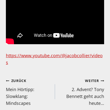
https://www.youtube.com/@jacobcollier/video
s
Beitragsnavigation
ZURÜCK
WEITER
Mein Hörtipp:
2. Advent? Tony
Slowklang:
Bennett geht auch
Mindscapes
heute…