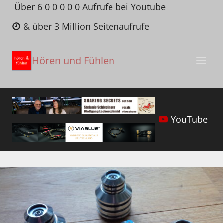
Zum
Über 6 0 0 0 0 0 Aufrufe bei Youtube
Inhalt
& über 3 Million Seitenaufrufe
springen
Hören und Fühlen
YouTube