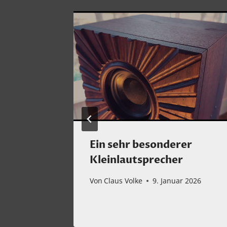
Ein sehr besonderer
T 7ES-
Kleinlautsprecher
Von
Claus Volke
9. Januar 2026
ber 2022