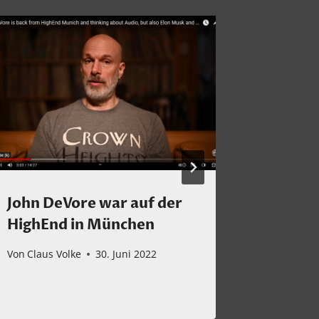
John DeVore war auf der
Lowthe
HighEnd in München
Serie!
Von
Claus Volke
30. Juni 2022
Von
Claus 