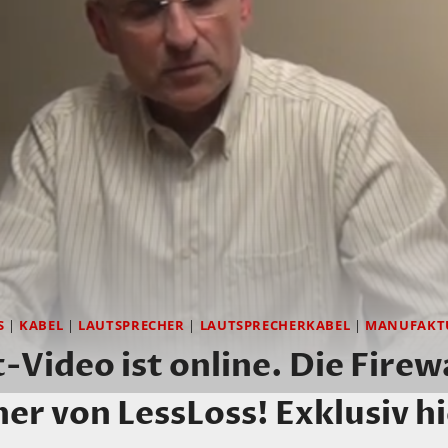
S
|
KABEL
|
LAUTSPRECHER
|
LAUTSPRECHERKABEL
|
MANUFAKT
-Video ist online. Die Firewa
er von LessLoss! Exklusiv hi