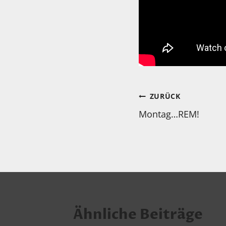
Beitragsnav
ZURÜCK
Montag…REM!
Ähnliche Beiträge