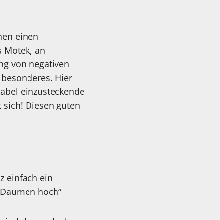
nen einen
s Motek, an
ng von negativen
r besonderes. Hier
Kabel einzusteckende
 sich! Diesen guten
z einfach ein
 „Daumen hoch“