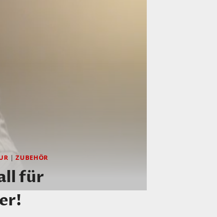
UR
|
ZUBEHÖR
ll für
er!