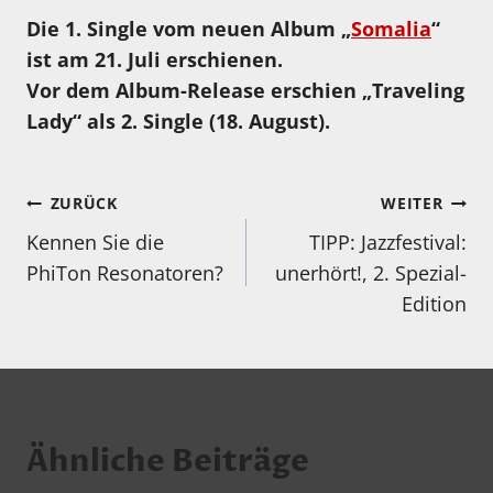
Die 1. Single vom neuen Album „
Somalia
“
ist am 21. Juli erschienen.
Vor dem Album-Release erschien „Traveling
Lady“ als 2. Single (18. August).
Beitragsnavigation
ZURÜCK
WEITER
Kennen Sie die
TIPP: Jazzfestival:
PhiTon Resonatoren?
unerhört!, 2. Spezial-
Edition
Ähnliche Beiträge