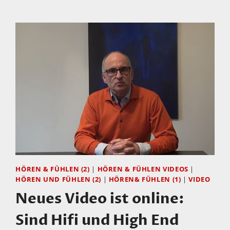
HIGH
END
STROMKABEL
FÜR
UNTER
500
EUR.
SINNVOLL?
UNSINN?
DIE
EWIGE
KABELFRAGE
UND
MEINE
HÖREN & FÜHLEN (2)
|
HÖREN & FÜHLEN VIDEOS
|
ANTWORT!
HÖREN UND FÜHLEN (2)
|
HÖREN& FÜHLEN (1)
|
VIDEO
Neues Video ist online:
Sind Hifi und High End