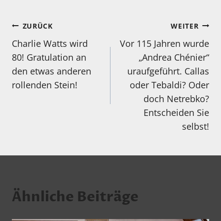
Beitragsnavigation
ZURÜCK
WEITER
Charlie Watts wird
Vor 115 Jahren wurde
80! Gratulation an
„Andrea Chénier“
den etwas anderen
uraufgeführt. Callas
rollenden Stein!
oder Tebaldi? Oder
doch Netrebko?
Entscheiden Sie
selbst!
Ähnliche Beiträge