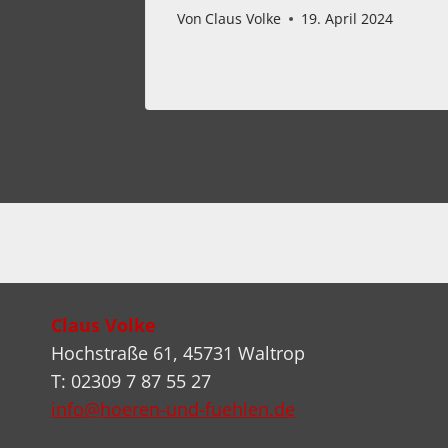
f Jazz
Von
Claus Volke
19. April 2024
21
Claus Volke
Hochstraße 61, 45731 Waltrop
T: 02309 7 87 55 27
info@hoeren-und-fuehlen.de