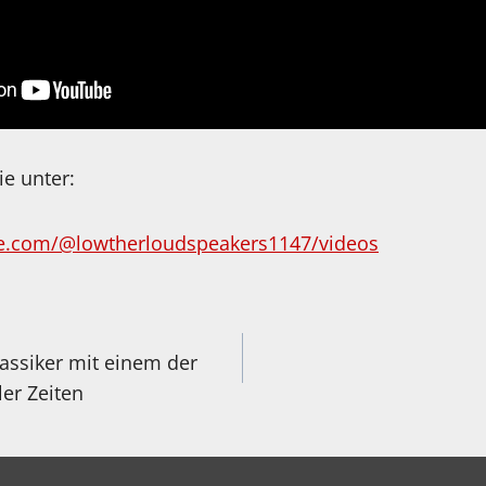
ie unter:
e.com/@lowtherloudspeakers1147/videos
igation
ssiker mit einem der
ler Zeiten