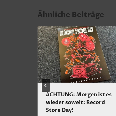
Ähnliche Beiträge
n Trio
ACHTUNG: Morgen ist es
Jazz At
wieder soweit: Record
–
Store Day!