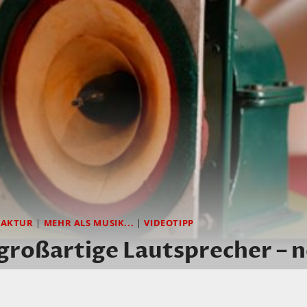
AKTUR
|
MEHR ALS MUSIK...
|
VIDEOTIPP
großartige Lautsprecher – 