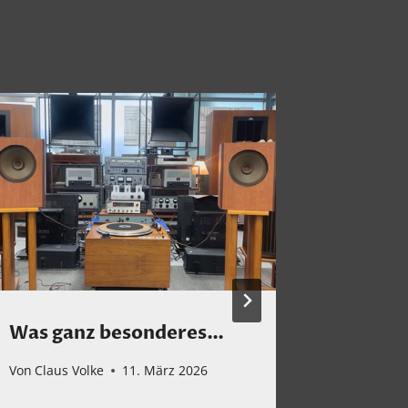
Was ganz besonderes…
The Ca
Von
Claus Volke
11. März 2026
Von
Claus 