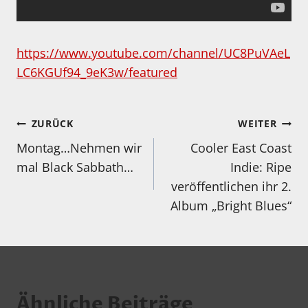
https://www.youtube.com/channel/UC8PuVAeL
LC6KGUf94_9eK3w/featured
Beitragsnavigation
ZURÜCK
WEITER
Montag…Nehmen wir
Cooler East Coast
mal Black Sabbath…
Indie: Ripe
veröffentlichen ihr 2.
Album „Bright Blues“
Ähnliche Beiträge