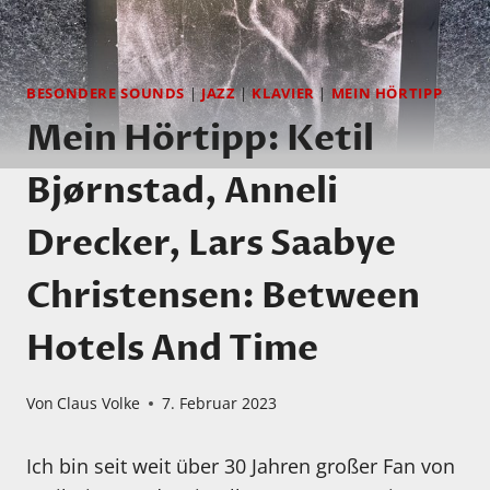
BESONDERE SOUNDS
|
JAZZ
|
KLAVIER
|
MEIN HÖRTIPP
Mein Hörtipp: Ketil
Bjørnstad, Anneli
Drecker, Lars Saabye
Christensen: Between
Hotels And Time
Von
Claus Volke
7. Februar 2023
Ich bin seit weit über 30 Jahren großer Fan von