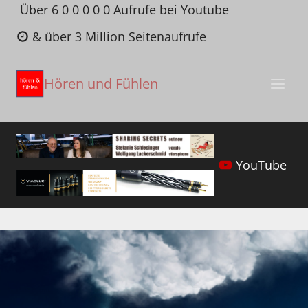
Zum
Über 6 0 0 0 0 0 Aufrufe bei Youtube
Inhalt
& über 3 Million Seitenaufrufe
springen
Hören und Fühlen
YouTube