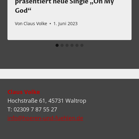
präsentiert neue Single „Oh My
God“
Von
Claus Volke
1. Juni 2023
Claus Volke
Hochstraße 61, 45731 Waltrop
T: 02309 7 87 55 27
info@hoeren-und-fuehlen.de