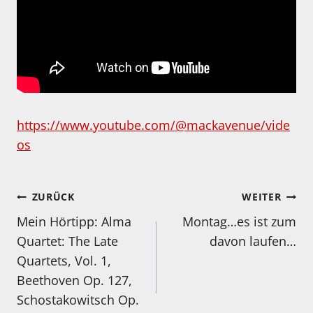
https://www.youtube.com/@mackavenue/vide
os
Beitragsnavigation
ZURÜCK
WEITER
Mein Hörtipp: Alma
Montag…es ist zum
Quartet: The Late
davon laufen…
Quartets, Vol. 1,
Beethoven Op. 127,
Schostakowitsch Op.