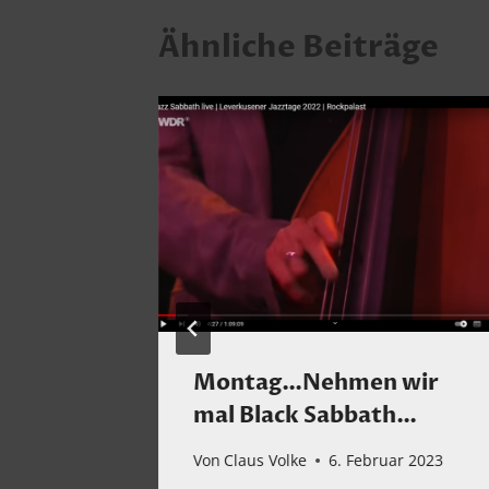
Ähnliche Beiträge
dreas
Montag…Nehmen wir
stuar
mal Black Sabbath…
ber 2025
Von
Claus Volke
6. Februar 2023