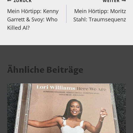
Beitragsnavigation
ZURÜCK
WEITER
Mein Hörtipp: Kenny
Mein Hörtipp: Moritz
Garrett & Svoy: Who
Stahl: Traumsequenz
Killed AI?
Ähnliche Beiträge