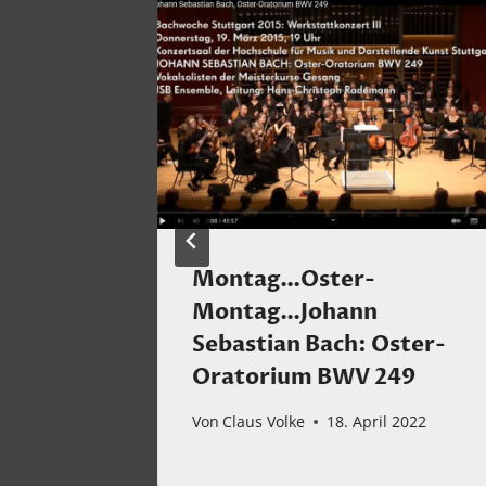
Montag…Oster-
Montag…Johann
Sebastian Bach: Oster-
uar 2024
Oratorium BWV 249
Von
Claus Volke
18. April 2022