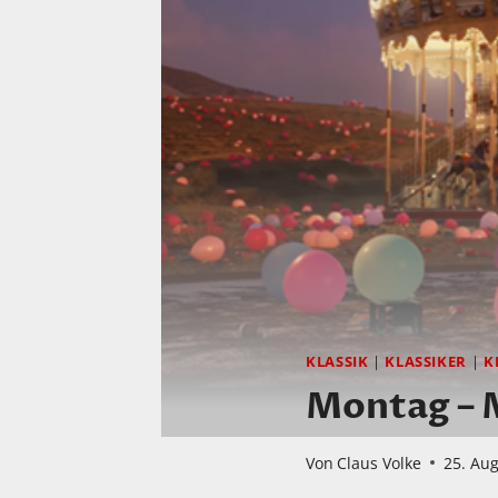
KLASSIK
|
KLASSIKER
|
K
Montag – 
Von
Claus Volke
25. Au