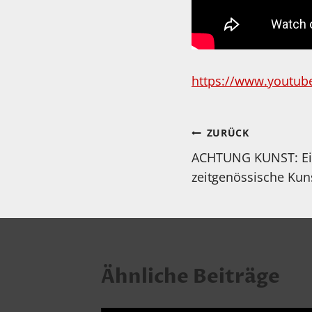
https://www.youtu
Beitragsnav
ZURÜCK
ACHTUNG KUNST: Ein
zeitgenössische Kun
Ähnliche Beiträge