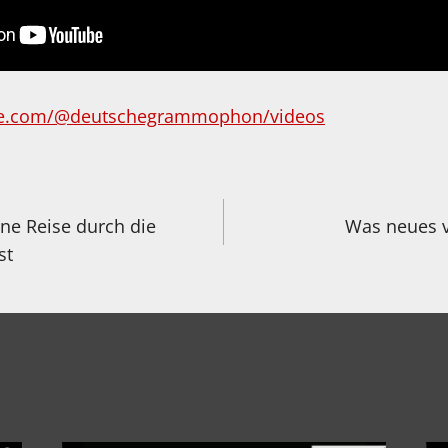
be.com/@deutschegrammophon/videos
igation
e Reise durch die
Was neues v
st