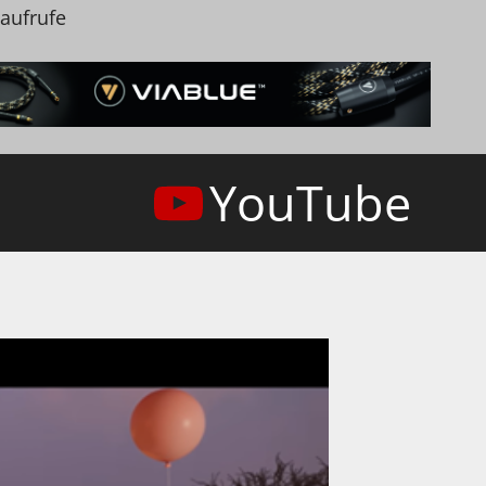
naufrufe
YouTube