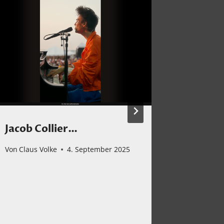
Jacob Collier…
Monta
Klassi
Von
Claus Volke
4. September 2025
Von
Claus 