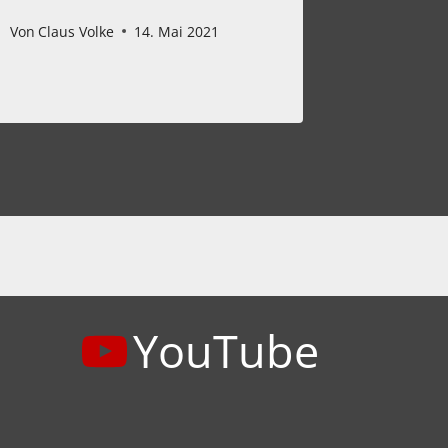
Von
Claus 
Von
Claus Volke
14. Mai 2021
YouTube