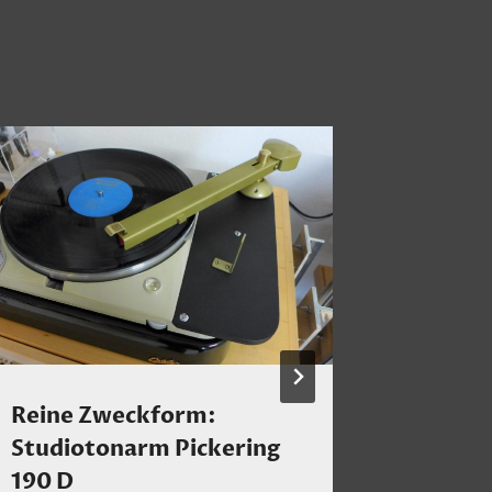
Reine Zweckform:
Montag
Studiotonarm Pickering
Glaspe
190 D