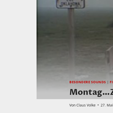
BESONDERE SOUNDS
|
F
Montag…Zei
Von
Claus Volke
27. Ma