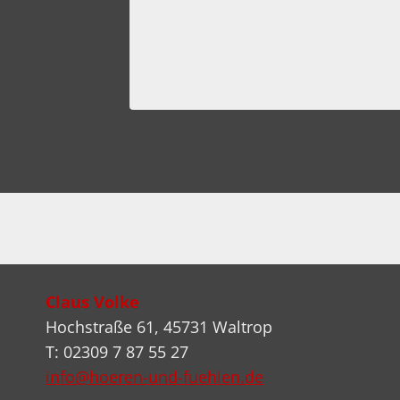
mber 2023
Claus Volke
Hochstraße 61, 45731 Waltrop
T: 02309 7 87 55 27
info@hoeren-und-fuehlen.de