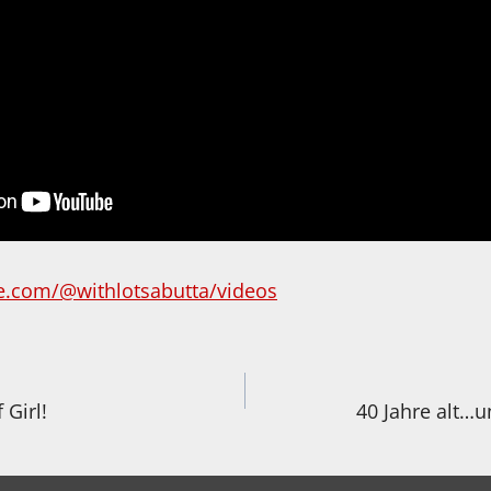
e.com/@withlotsabutta/videos
igation
 Girl!
40 Jahre alt…u