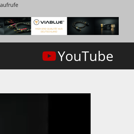
naufrufe
YouTube