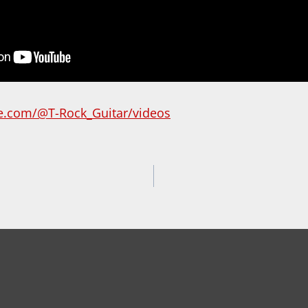
e.com/@T-Rock_Guitar/videos
igation