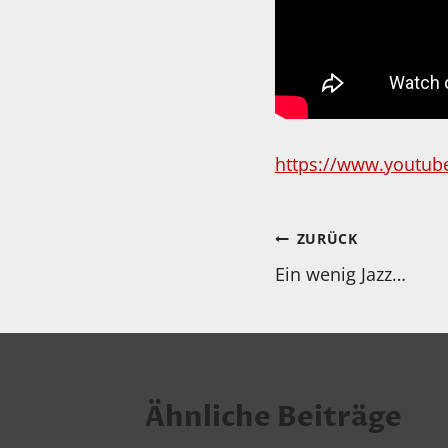
https://www.youtub
Beitragsnav
ZURÜCK
Ein wenig Jazz…
Ähnliche Beiträge