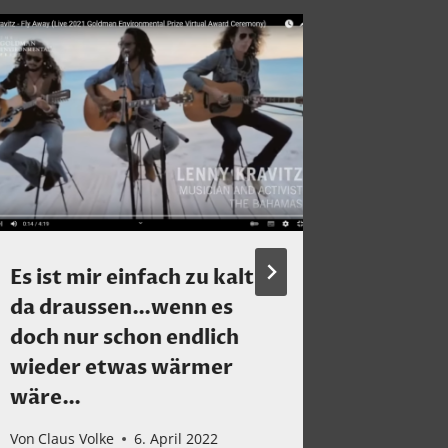
Es ist mir einfach zu kalt
14 Min
da draussen…wenn es
Musikg
doch nur schon endlich
Von
Claus 
wieder etwas wärmer
wäre…
Von
Claus Volke
6. April 2022