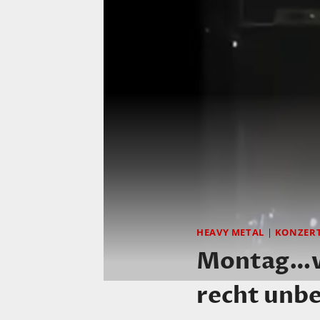
HEAVY METAL
|
KONZERT
Montag…vo
recht unb