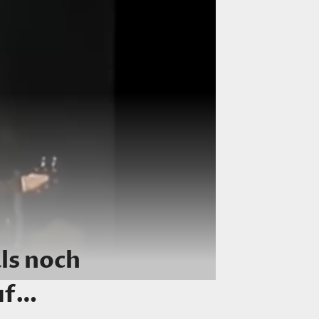
ls noch
uf…