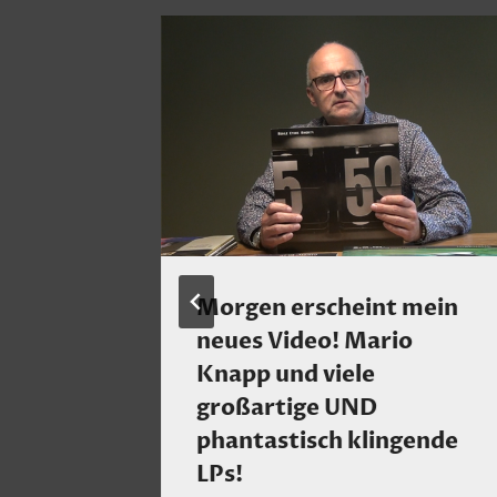
lte
Morgen erscheint mein
iner
neues Video! Mario
richtig
Knapp und viele
Tokyo
großartige UND
phantastisch klingende
mber 2022
LPs!