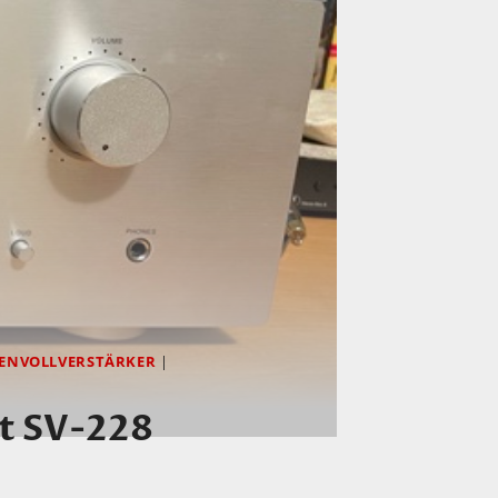
ENVOLLVERSTÄRKER
|
nt SV-228