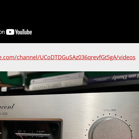
be.com/channel/UCoDTDGuSAz036qrevfGt5gA/videos