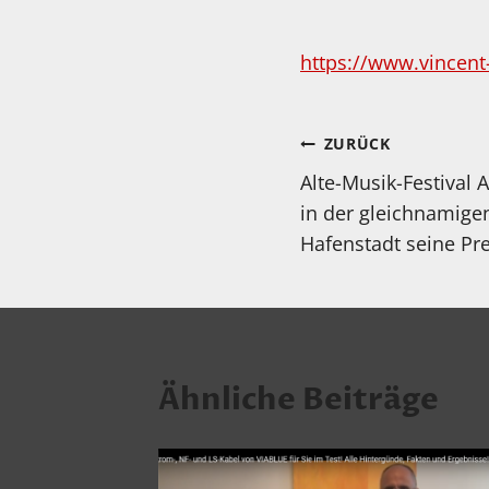
https://www.vincent
Beitragsnav
ZURÜCK
Alte-Musik-Festival A
in der gleichnamig
Hafenstadt seine Pr
Ähnliche Beiträge