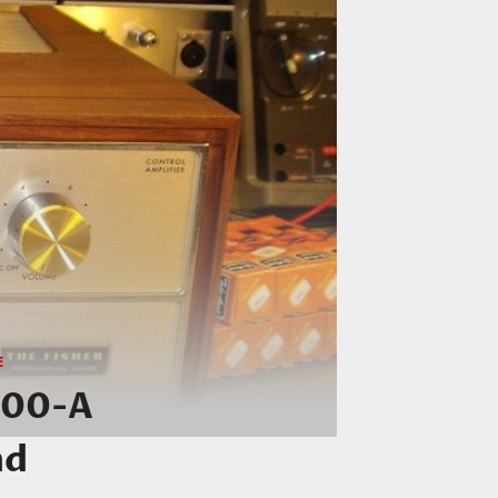
E
-100-A
nd