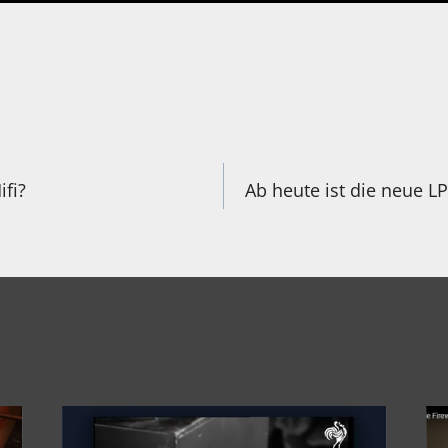
igation
ifi?
Ab heute ist die neue L