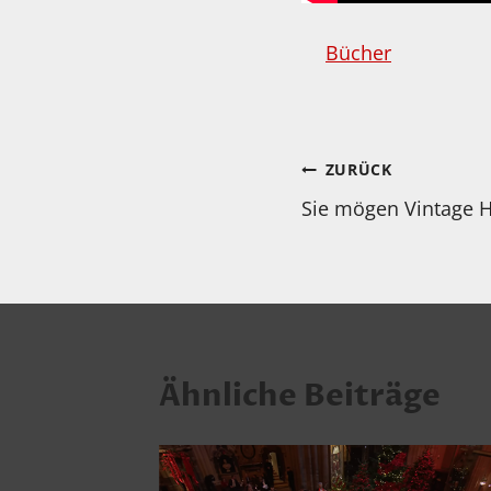
Bücher
Beitragsnav
ZURÜCK
Sie mögen Vintage H
Ähnliche Beiträge