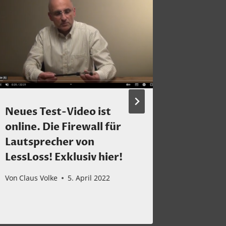
Neues Test-Video ist
Ein Tip
online. Die Firewall für
von kla
Lautsprecher von
Platten
LessLoss! Exklusiv hier!
insbes
Thoren
Von
Claus Volke
5. April 2022
Von
Claus 