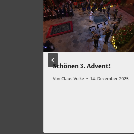
cht…
Schönen 3. Advent!
ember 2024
Von
Claus Volke
14. Dezember 2025