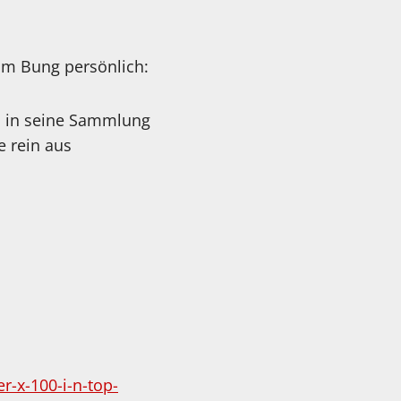
im Bung persönlich:
C in seine Sammlung
e rein aus
r-x-100-i-n-top-