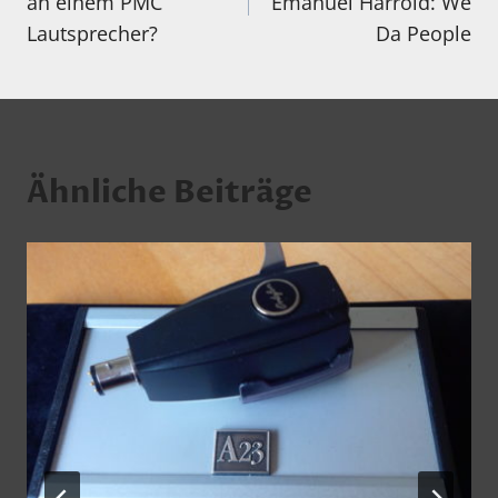
an einem PMC
Emanuel Harrold: We
Lautsprecher?
Da People
Ähnliche Beiträge