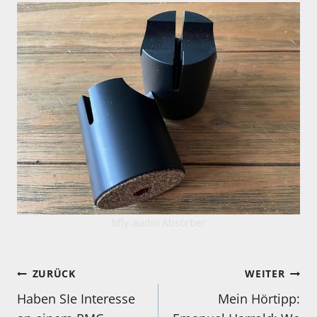
bfly-audio Absorber
Beitragsnavigation
ZURÜCK
WEITER
Haben SIe Interesse
Mein Hörtipp: