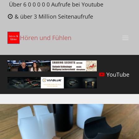
Zum
Über 6 0 0 0 0 0 Aufrufe bei Youtube
Inhalt
& über 3 Million Seitenaufrufe
springen
Hören und Fühlen
YouTube