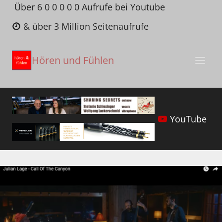
Zum
Über 6 0 0 0 0 0 Aufrufe bei Youtube
Inhalt
& über 3 Million Seitenaufrufe
springen
Hören und Fühlen
YouTube