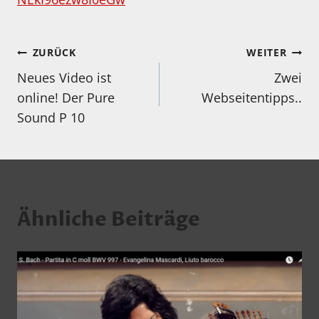
Beitragsnavigation
ZURÜCK
WEITER
Neues Video ist
Zwei
online! Der Pure
Webseitentipps..
Sound P 10
Ähnliche Beiträge