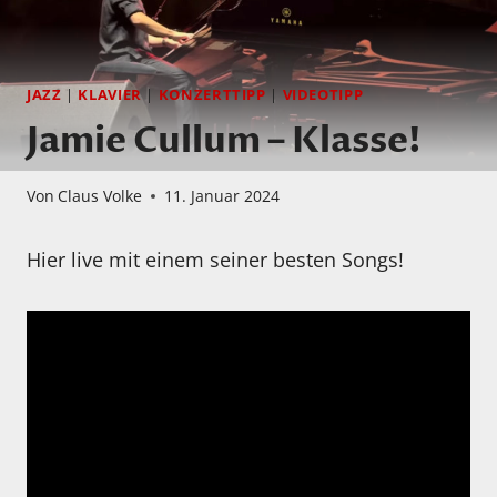
JAZZ
|
KLAVIER
|
KONZERTTIPP
|
VIDEOTIPP
Jamie Cullum – Klasse!
Von
Claus Volke
11. Januar 2024
Hier live mit einem seiner besten Songs!