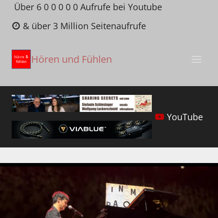
Zum
Über 6 0 0 0 0 0 Aufrufe bei Youtube
Inhalt
& über 3 Million Seitenaufrufe
springen
Hören und Fühlen
YouTube