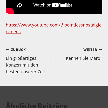
https://www.youtube.com/@pointlessnostalgic
/videos
Beitragsnavigation
ZURÜCK
WEITER
Ein großartiges
Kennen Sie Maro?
Konzert mit den
besten unserer Zeit
Ähnliche Beiträge