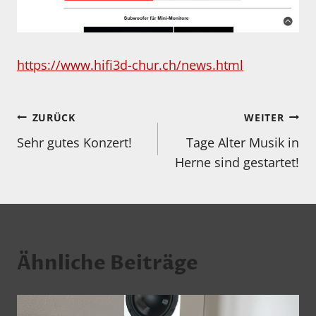
https://www.hifi3d-chur.ch/news.html
Beitragsnavigation
ZURÜCK
WEITER
Sehr gutes Konzert!
Tage Alter Musik in
Herne sind gestartet!
Ähnliche Beiträge