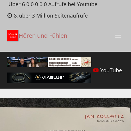
Zum
Über 6 0 0 0 0 0 Aufrufe bei Youtube
Inhalt
& über 3 Million Seitenaufrufe
springen
Hören und Fühlen
YouTube