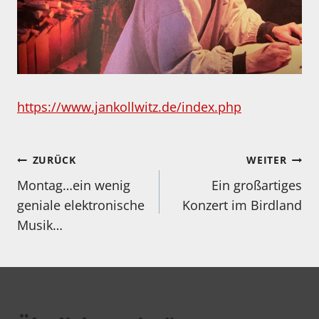
https://www.jankollwitz.de/index.php
Beitragsnavigation
ZURÜCK
WEITER
Montag…ein wenig
Ein großartiges
geniale elektronische
Konzert im Birdland
Musik…