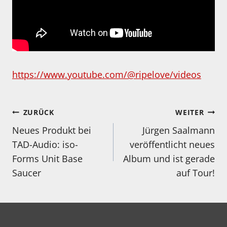
https://www.youtube.com/@ripelove/videos
Beitragsnavigation
ZURÜCK
WEITER
Neues Produkt bei
Jürgen Saalmann
TAD-Audio: iso-
veröffentlicht neues
Forms Unit Base
Album und ist gerade
Saucer
auf Tour!