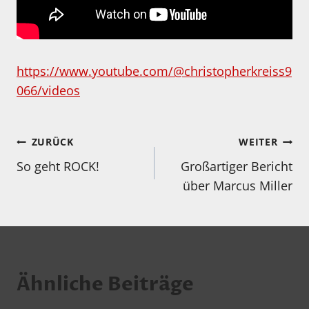
https://www.youtube.com/@christopherkreiss9
066/videos
Beitragsnavigation
ZURÜCK
WEITER
So geht ROCK!
Großartiger Bericht
über Marcus Miller
Ähnliche Beiträge