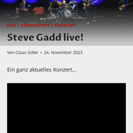
JAZZ
|
KONZERTTIPP
|
VIDEOTIPP
Steve Gadd live!
Von
Claus Volke
24. November 2023
Ein ganz aktuelles Konzert…