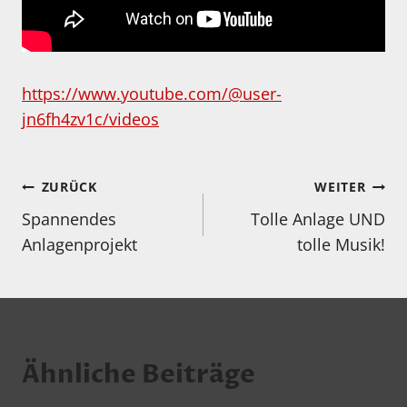
https://www.youtube.com/@user-
jn6fh4zv1c/videos
Beitragsnavigation
ZURÜCK
WEITER
Spannendes
Tolle Anlage UND
Anlagenprojekt
tolle Musik!
Ähnliche Beiträge