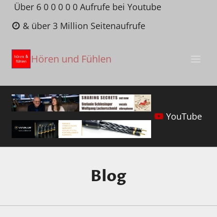
Zum
Über 6 0 0 0 0 0 Aufrufe bei Youtube
Inhalt
& über 3 Million Seitenaufrufe
springen
Hören und Fühlen
YouTube
Blog