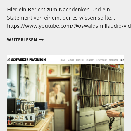
Hier ein Bericht zum Nachdenken und ein
Statement von einem, der es wissen sollte…
https://www.youtube.com/@oswaldsmillaudio/vi
TÖTEN
WEITERLESEN
SPOTIFY
UND
CO.
DIE
MUSIK
UND
DEN
KLANG?