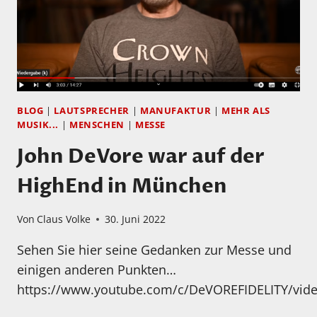
BLOG
|
LAUTSPRECHER
|
MANUFAKTUR
|
MEHR ALS
MUSIK...
|
MENSCHEN
|
MESSE
John DeVore war auf der
HighEnd in München
Von
Claus Volke
30. Juni 2022
Sehen Sie hier seine Gedanken zur Messe und
einigen anderen Punkten…
https://www.youtube.com/c/DeVOREFIDELITY/vid