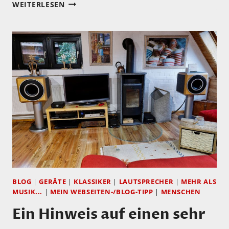
JOHN
WEITERLESEN
DEVORE
WAR
AUF
DER
HIGHEND
IN
MÜNCHEN
BLOG
|
GERÄTE
|
KLASSIKER
|
LAUTSPRECHER
|
MEHR ALS
MUSIK...
|
MEIN WEBSEITEN-/BLOG-TIPP
|
MENSCHEN
Ein Hinweis auf einen sehr