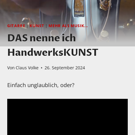
GITARRE
|
KUNST
|
MEHR ALS MUSIK...
DAS nenne ich
HandwerksKUNST
Von
Claus Volke
26. September 2024
Einfach unglaublich, oder?