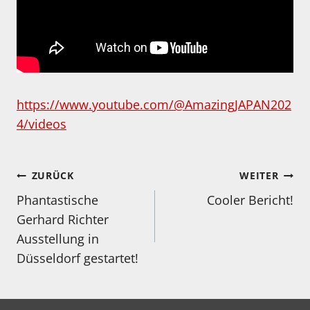
https://www.youtube.com/@AmazingJAPAN202
4/videos
Beitragsnavigation
ZURÜCK
WEITER
Phantastische
Cooler Bericht!
Gerhard Richter
Ausstellung in
Düsseldorf gestartet!