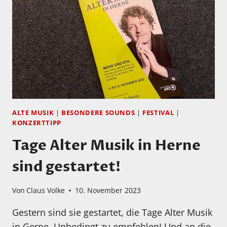
1.,
2.
UND
3.
DEZEMBER
2023
IM
CLAUS
BÜCHER
HIFI
ALTE MUSIK
|
BESONDERE SOUNDS
|
FESTIVAL
|
STUDIO
KONZERTTIPP
Tage Alter Musik in Herne
sind gestartet!
Von
Claus Volke
10. November 2023
Gestern sind sie gestartet, die Tage Alter Musik
in Gerne. Unbedingt zu empfehlen! Und an die