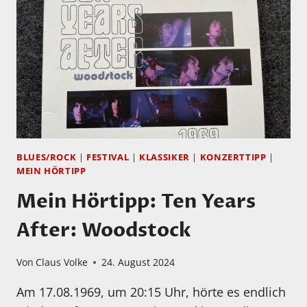
BLUES/ROCK
|
FESTIVAL
|
KLASSIKER
|
KONZERTTIPP
|
MEIN HÖRTIPP
Mein Hörtipp: Ten Years
After: Woodstock
Von
Claus Volke
24. August 2024
Am 17.08.1969, um 20:15 Uhr, hörte es endlich