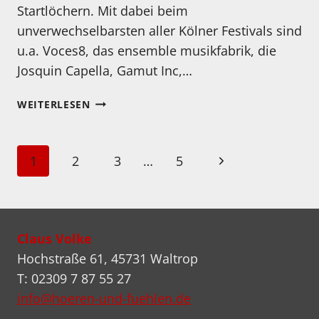
Startlöchern. Mit dabei beim
unverwechselbarsten aller Kölner Festivals sind
u.a. Voces8, das ensemble musikfabrik, die
Josquin Capella, Gamut Inc,…
35.
WEITERLESEN
ROMANISCHER
SOMMER
KÖLN
Seitennavigation
Nächste
1
2
3
…
5
(11.-16.
JUNI)
Seite
Claus Volke
Hochstraße 61, 45731 Waltrop
T: 02309 7 87 55 27
info@hoeren-und-fuehlen.de