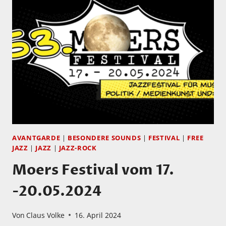
17-
20.
MAI!
AVANTGARDE
|
BESONDERE SOUNDS
|
FESTIVAL
|
FREE
JAZZ
|
JAZZ
|
JAZZ-ROCK
Moers Festival vom 17.
-20.05.2024
Von
Claus Volke
16. April 2024