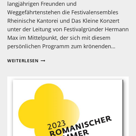
langjährigen Freunden und
Weggefährtenstehen die Festivalensembles
Rheinische Kantorei und Das Kleine Konzert
unter der Leitung von Festivalgründer Hermann
Max im Mittelpunkt, der sich mit diesem
persönlichen Programm zum krönenden…
FESTIVAL
WEITERLESEN
ALTE
MUSIK
KNECHTSTEDEN
VOM
16.-23.
SEPTEMBER
2023
KARTENVORKAUF
STARTET
AM
02.05