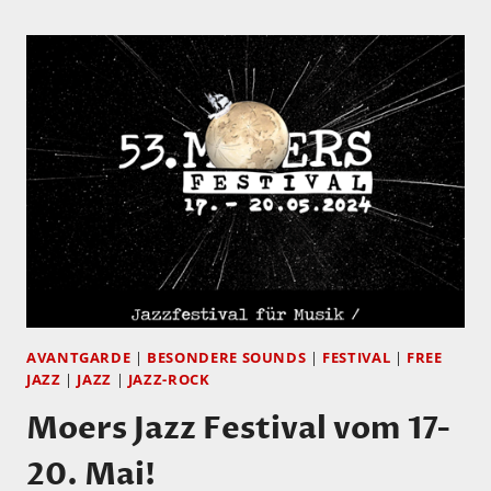
FESTIVAL
IN
KÖLN
VOM
02-
07.
JUNI
–
UNBEDINGT
HINGEHEN!
AVANTGARDE
|
BESONDERE SOUNDS
|
FESTIVAL
|
FREE
JAZZ
|
JAZZ
|
JAZZ-ROCK
Moers Jazz Festival vom 17-
20. Mai!