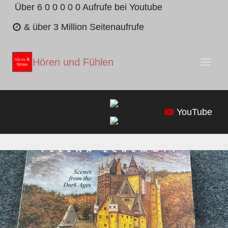
Zum
Über 6 0 0 0 0 0 Aufrufe bei Youtube
Inhalt
& über 3 Million Seitenaufrufe
springen
Hören und Fühlen
YouTube