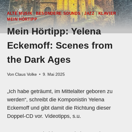
ALTE MUSIK
|
BESONDERE SOUNDS
|
JAZZ
|
KLAVIER
|
MEIN HÖRTIPP
Mein Hörtipp: Yelena
Eckemoff: Scenes from
the Dark Ages
Von
Claus Volke
9. Mai 2025
„Ich habe geträumt, im Mittelalter geboren zu
werden“, schreibt die Komponistin Yelena
Eckemoff und gibt damit die Richtung dieser
Doppel-CD vor. Videotipps, s.u.