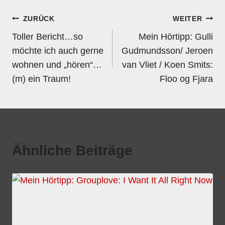
Beitragsnavigation
ZURÜCK
WEITER
Toller Bericht…so
Mein Hörtipp: Gulli
möchte ich auch gerne
Gudmundsson/ Jeroen
wohnen und „hören“…
van Vliet / Koen Smits:
(m) ein Traum!
Floo og Fjara
Ähnliche Beiträge