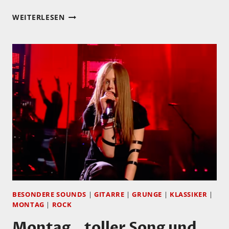
MEIN
WEITERLESEN
HÖRTIPP:
RAMKOT:
ROSA
BESONDERE SOUNDS
|
GITARRE
|
GRUNGE
|
KLASSIKER
|
MONTAG
|
ROCK
Montag…toller Song und