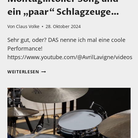
ein „paar“ Schlagzeuge…
Von
Claus Volke
28. Oktober 2024
Sehr gut, oder? DAS nenne ich mal eine coole
Performance!
https://www.youtube.com/@AvrilLavigne/videos
MONTAG…
WEITERLESEN
TOLLER
SONG
UND
EIN
„PAAR“
SCHLAGZEUGE…