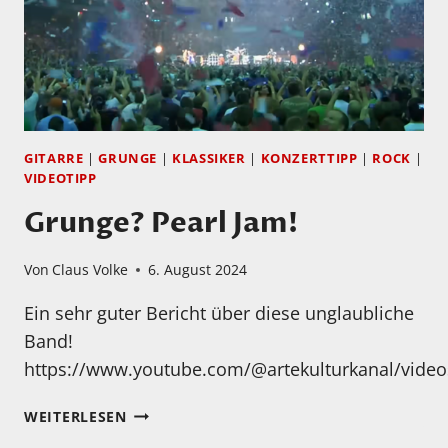
GITARRE
|
GRUNGE
|
KLASSIKER
|
KONZERTTIPP
|
ROCK
|
VIDEOTIPP
Grunge? Pearl Jam!
Von
Claus Volke
6. August 2024
Ein sehr guter Bericht über diese unglaubliche
Band!
https://www.youtube.com/@artekulturkanal/video
GRUNGE?
WEITERLESEN
PEARL