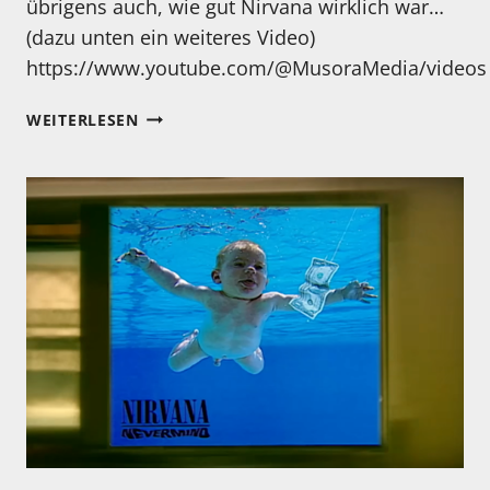
übrigens auch, wie gut Nirvana wirklich war…
(dazu unten ein weiteres Video)
https://www.youtube.com/@MusoraMedia/videos
WER
WEITERLESEN
ES
WIRKLICH
KANN….KANN
ES
EINFACH
IMMER!