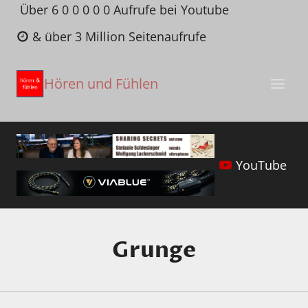
Zum
Über 6 0 0 0 0 0 Aufrufe bei Youtube
Inhalt
& über 3 Million Seitenaufrufe
springen
Hören und Fühlen
YouTube
Grunge