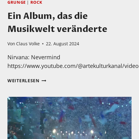
GRUNGE
|
ROCK
Ein Album, das die
Musikwelt veränderte
Von
Claus Volke
22. August 2024
Nirvana: Nevermind
https://www.youtube.com/@artekulturkanal/video
EIN
WEITERLESEN
ALBUM,
DAS
DIE
MUSIKWELT
VERÄNDERTE