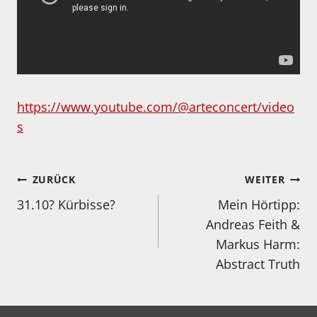
https://www.youtube.com/@arteconcert/video
s
Beitragsnavigation
ZURÜCK
WEITER
31.10? Kürbisse?
Mein Hörtipp:
Andreas Feith &
Markus Harm:
Abstract Truth