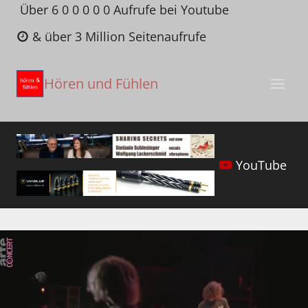
Zum
Über 6 0 0 0 0 0 Aufrufe bei Youtube
Inhalt
& über 3 Million Seitenaufrufe
springen
Hören und Fühlen
YouTube