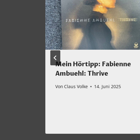
 wir
Mein Hörtipp: Fabienne
Ambuehl: Thrive
Von
Claus Volke
14. Juni 2025
mber 2025