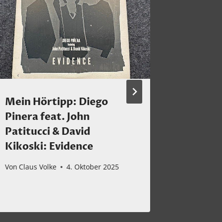
Mein Hörtipp: Diego
Hörtip
Pinera feat. John
Oster-
Patitucci & David
Johann
Kikoski: Evidence
Von
Claus 
Von
Claus Volke
4. Oktober 2025