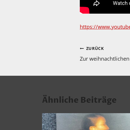
https://www.youtub
Beitragsnav
ZURÜCK
Zur weihnachtliche
Ähnliche Beiträge