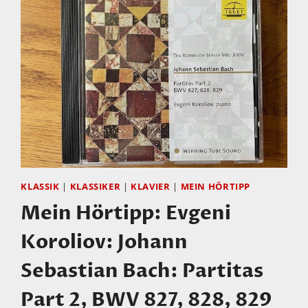
KLASSIK
|
KLASSIKER
|
KLAVIER
|
MEIN HÖRTIPP
Mein Hörtipp: Evgeni
Koroliov: Johann
Sebastian Bach: Partitas
Part 2, BWV 827, 828, 829