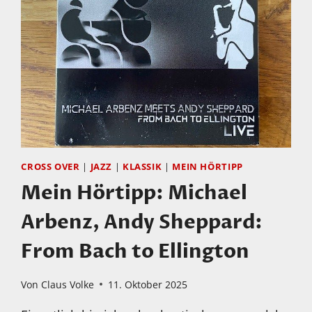
BACH:
PARTITAS
PART
2,
BWV
827,
828,
829
CROSS OVER
|
JAZZ
|
KLASSIK
|
MEIN HÖRTIPP
Mein Hörtipp: Michael
Arbenz, Andy Sheppard:
From Bach to Ellington
Von
Claus Volke
11. Oktober 2025