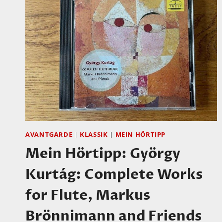
AVANTGARDE
|
KLASSIK
|
MEIN HÖRTIPP
Mein Hörtipp: György
Kurtág: Complete Works
for Flute, Markus
Brönnimann and Friends