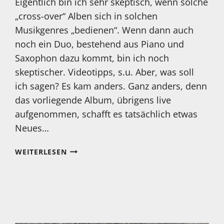
Eigentlich bin ich sehr skeptisch, wenn solche
„cross-over“ Alben sich in solchen
Musikgenres „bedienen“. Wenn dann auch
noch ein Duo, bestehend aus Piano und
Saxophon dazu kommt, bin ich noch
skeptischer. Videotipps, s.u. Aber, was soll
ich sagen? Es kam anders. Ganz anders, denn
das vorliegende Album, übrigens live
aufgenommen, schafft es tatsächlich etwas
Neues…
MEIN
WEITERLESEN
HÖRTIPP:
MICHAEL
ARBENZ,
ANDY
SHEPPARD:
FROM