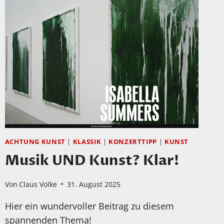
SERIES,
THE
KOROLIOV
SERIES
VOL.
XXVI,
RUSSIAN
MUSIC
ACHTUNG KUNST
|
KLASSIK
|
KONZERTTIPP
|
KUNST
Musik UND Kunst? Klar!
Von
Claus Volke
31. August 2025
Hier ein wundervoller Beitrag zu diesem
spannenden Thema!