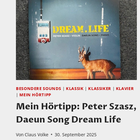
PARI
QUARTET:
STRING
QUARTETS,
STEPHAN
THELEN,
GEBHARD
ULLMANN,
UDO
AGNESENS
BESONDERE SOUNDS
|
KLASSIK
|
KLASSIKER
|
KLAVIER
|
MEIN HÖRTIPP
Mein Hörtipp: Peter Szasz,
Daeun Song Dream Life
Von
Claus Volke
30. September 2025