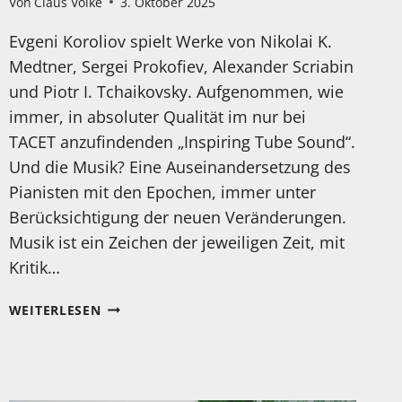
Von
Claus Volke
3. Oktober 2025
Evgeni Koroliov spielt Werke von Nikolai K.
Medtner, Sergei Prokofiev, Alexander Scriabin
und Piotr I. Tchaikovsky. Aufgenommen, wie
immer, in absoluter Qualität im nur bei
TACET anzufindenden „Inspiring Tube Sound“.
Und die Musik? Eine Auseinandersetzung des
Pianisten mit den Epochen, immer unter
Berücksichtigung der neuen Veränderungen.
Musik ist ein Zeichen der jeweiligen Zeit, mit
Kritik…
MEIN
WEITERLESEN
HÖRTIPP:
RUSSIAN
MUSIC.
KOROLIOV