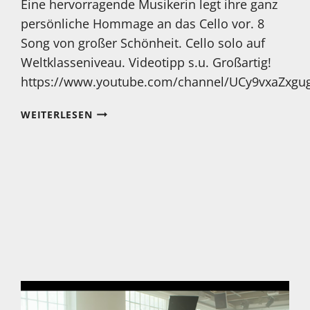
Eine hervorragende Musikerin legt ihre ganz
persönliche Hommage an das Cello vor. 8
Song von großer Schönheit. Cello solo auf
Weltklasseniveau. Videotipp s.u. Großartig!
https://www.youtube.com/channel/UCy9vxaZxgu
MEIN
WEITERLESEN
HÖRTIPP:
ASJA
VALCIC:
INNER
VOICE