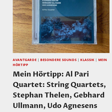
WORKS
FOR
FLUTE,
MARKUS
BRÖNNIMANN
AND
FRIENDS
AVANTGARDE
|
BESONDERE SOUNDS
|
KLASSIK
|
MEIN
HÖRTIPP
Mein Hörtipp: Al Pari
Quartet: String Quartets,
Stephan Thelen, Gebhard
Ullmann, Udo Agnesens