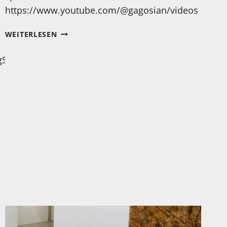
https://www.youtube.com/@gagosian/videos
MUSIK
WEITERLESEN
UND
KUNST?
gSRbPznzlgSzw
KLAR!