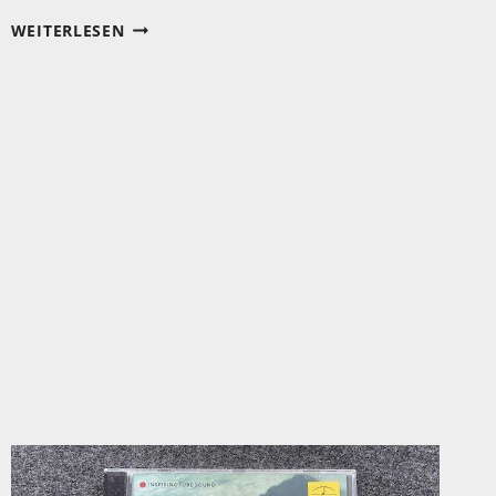
DAS
WEITERLESEN
BESTE
VON
ARVO
PÄRT