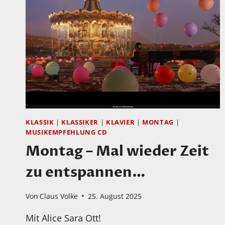
SONG
DREAM
LIFE
KLASSIK
|
KLASSIKER
|
KLAVIER
|
MONTAG
|
MUSIKEMPFEHLUNG CD
Montag – Mal wieder Zeit
zu entspannen…
Von
Claus Volke
25. August 2025
Mit Alice Sara Ott!