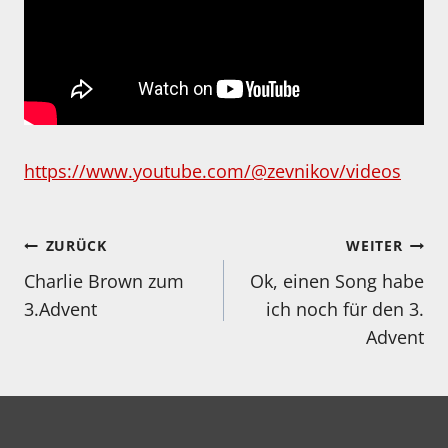
https://www.youtube.com/@zevnikov/videos
Beitragsnavigation
ZURÜCK
WEITER
Charlie Brown zum
Ok, einen Song habe
3.Advent
ich noch für den 3.
Advent