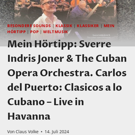
BESONDERE SOUNDS
|
KLASSIK
|
KLASSIKER
|
MEIN
HÖRTIPP
|
POP
|
WELTMUSIK
Mein Hörtipp: Sverre
Indris Joner & The Cuban
Opera Orchestra. Carlos
del Puerto: Clasicos a lo
Cubano – Live in
Havanna
Von
Claus Volke
14. Juli 2024