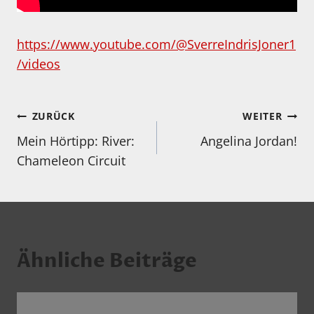
https://www.youtube.com/@SverreIndrisJoner1
/videos
Beitragsnavigation
ZURÜCK
WEITER
Mein Hörtipp: River:
Angelina Jordan!
Chameleon Circuit
Ähnliche Beiträge